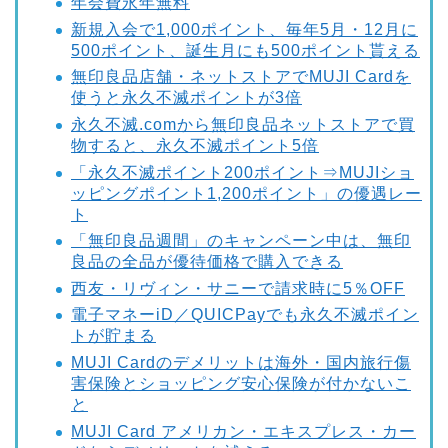
年会費永年無料
新規入会で1,000ポイント、毎年5月・12月に
500ポイント、誕生月にも500ポイント貰える
無印良品店舗・ネットストアでMUJI Cardを
使うと永久不滅ポイントが3倍
永久不滅.comから無印良品ネットストアで買
物すると、永久不滅ポイント5倍
「永久不滅ポイント200ポイント⇒MUJIショ
ッピングポイント1,200ポイント」の優遇レー
ト
「無印良品週間」のキャンペーン中は、無印
良品の全品が優待価格で購入できる
西友・リヴィン・サニーで請求時に5％OFF
電子マネーiD／QUICPayでも永久不滅ポイン
トが貯まる
MUJI Cardのデメリットは海外・国内旅行傷
害保険とショッピング安心保険が付かないこ
と
MUJI Card アメリカン・エキスプレス・カー