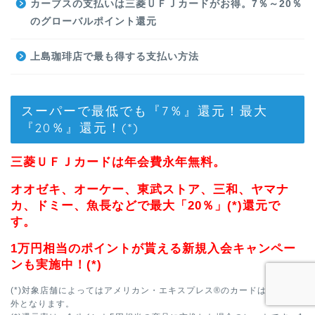
カーブスの支払いは三菱ＵＦＪカードがお得。7％～20％
のグローバルポイント還元
上島珈琲店で最も得する支払い方法
スーパーで最低でも『7％』還元！最大
『20％』還元！(*)
三菱ＵＦＪカードは年会費永年無料。
オオゼキ、オーケー、東武ストア、三和、ヤマナ
カ、ドミー、魚長などで最大「20％」(*)還元で
す。
1万円相当のポイントが貰える新規入会キャンペー
ンも実施中！(*)
(*)対象店舗によってはアメリカン・エキスプレス®のカードは優遇対象
外となります。