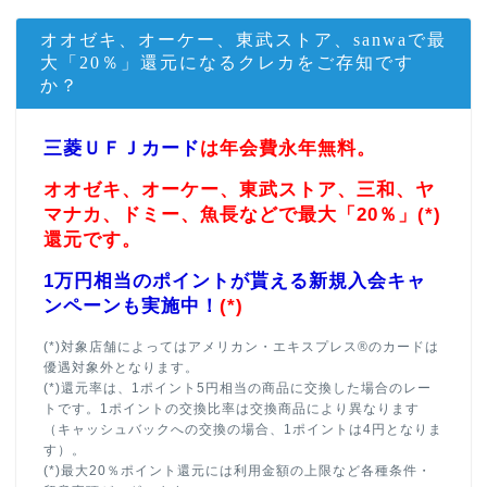
オオゼキ、オーケー、東武ストア、sanwaで最
大「20％」還元になるクレカをご存知です
か？
三菱ＵＦＪカード
は年会費永年無料。
オオゼキ、オーケー、東武ストア、三和、ヤ
マナカ、ドミー、魚長などで最大「20％」(*)
還元です。
1万円相当のポイントが貰える新規入会キャ
ンペーンも実施中！
(*)
(*)対象店舗によってはアメリカン・エキスプレス®のカードは
優遇対象外となります。
(*)還元率は、1ポイント5円相当の商品に交換した場合のレー
トです。1ポイントの交換比率は交換商品により異なります
（キャッシュバックへの交換の場合、1ポイントは4円となりま
す）。
(*)最大20％ポイント還元には利用金額の上限など各種条件・