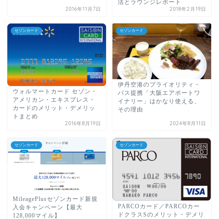
法とラウンジレポート
2016年11月7日
2018年2月19日
セゾンカード
セゾンカード
伊丹空港のプライオリティ・
ウォルマートカード セゾン・
パス提携「大阪エアポートワ
アメリカン・エキスプレス・
イナリー」はかなり使える、
カードのメリット・デメリッ
その理由
トまとめ
2016年8月19日
2024年8月11日
セゾンカード
セゾンカード
MileagePlusセゾンカード新規
PARCOカード／PARCOカー
入会キャンペーン【最大
ドクラスSのメリット・デメリ
128,000マイル】