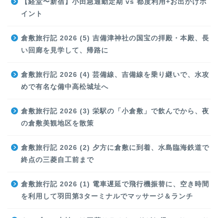
【経堂〜新宿】小田急通勤定期 vs 都度利用+お出かけポ
イント
倉敷旅行記 2026 (5) 吉備津神社の国宝の拝殿・本殿、長
い回廊を見学して、帰路に
倉敷旅行記 2026 (4) 芸備線、吉備線を乗り継いで、水攻
めで有名な備中高松城址へ
倉敷旅行記 2026 (3) 栄駅の「小倉敷」で飲んでから、夜
の倉敷美観地区を散策
倉敷旅行記 2026 (2) 夕方に倉敷に到着、水島臨海鉄道で
終点の三菱自工前まで
倉敷旅行記 2026 (1) 電車遅延で飛行機振替に、空き時間
を利用して羽田第3ターミナルでマッサージ＆ランチ