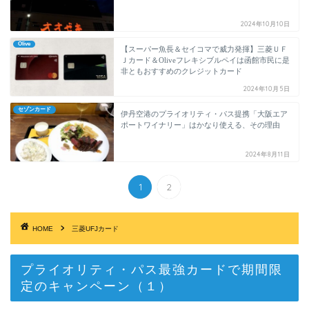
2024年10月10日
Olive
【スーパー魚長＆セイコマで威力発揮】三菱ＵＦ
Ｊカード＆Oliveフレキシブルペイは函館市民に是
非ともおすすめのクレジットカード
2024年10月5日
セゾンカード
伊丹空港のプライオリティ・パス提携「大阪エア
ポートワイナリー」はかなり使える、その理由
2024年8月11日
1
2
HOME
三菱UFJカード
プライオリティ・パス最強カードで期間限
定のキャンペーン（１）