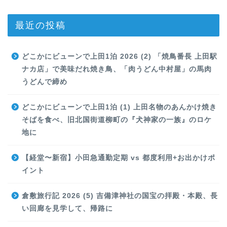
最近の投稿
どこかにビューンで上田1泊 2026 (2) 「焼鳥番長 上田駅
ナカ店」で美味だれ焼き鳥、「肉うどん中村屋」の馬肉
うどんで締め
どこかにビューンで上田1泊 (1) 上田名物のあんかけ焼き
そばを食べ、旧北国街道柳町の『犬神家の一族』のロケ
地に
【経堂〜新宿】小田急通勤定期 vs 都度利用+お出かけポ
イント
倉敷旅行記 2026 (5) 吉備津神社の国宝の拝殿・本殿、長
い回廊を見学して、帰路に