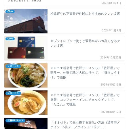
2025年1月24日
Olive
松原寄りの下高井戸住民におすすめのクレカ２選
2024年11月4日
Olive
セブンイレブンで使うと還元率がバカ高くなるク
レカ３選
2024年10月23日
レストラン
マロニエ新宿号で佐野ラーメン (2) 「佐野屋」で
朝ラー、佐野厄除け大師に行って、「麺屋ようす
け」で昼飯
2024年10月12日
レストラン
マロニエ新宿号で佐野ラーメン (1) 「佐野屋」で
昼飯、コンフォートインにチェックインして、
「たこ八」で晩飯
2024年10月12日
三菱UFJカード
「オオゼキ」で最も得する支払い方法（通常時／
ポイント5倍デー／ポイント10倍デー）