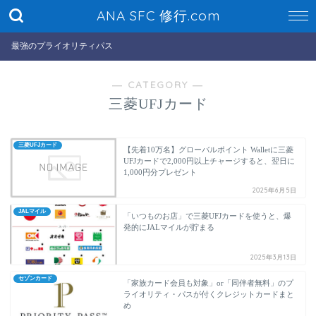
ANA SFC 修行.com
最強のプライオリティパス
― CATEGORY ―
三菱UFJカード
三菱UFJカード
【先着10万名】グローバルポイント Walletに三菱
UFJカードで2,000円以上チャージすると、翌日に
1,000円分プレゼント
2025年6月5日
JALマイル
「いつものお店」で三菱UFJカードを使うと、爆
発的にJALマイルが貯まる
2025年3月13日
セゾンカード
「家族カード会員も対象」or「同伴者無料」のプ
ライオリティ・パスが付くクレジットカードまと
め