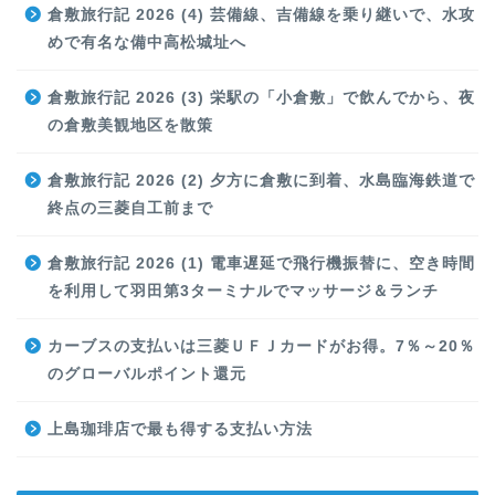
倉敷旅行記 2026 (4) 芸備線、吉備線を乗り継いで、水攻
めで有名な備中高松城址へ
倉敷旅行記 2026 (3) 栄駅の「小倉敷」で飲んでから、夜
の倉敷美観地区を散策
倉敷旅行記 2026 (2) 夕方に倉敷に到着、水島臨海鉄道で
終点の三菱自工前まで
倉敷旅行記 2026 (1) 電車遅延で飛行機振替に、空き時間
を利用して羽田第3ターミナルでマッサージ＆ランチ
カーブスの支払いは三菱ＵＦＪカードがお得。7％～20％
のグローバルポイント還元
上島珈琲店で最も得する支払い方法