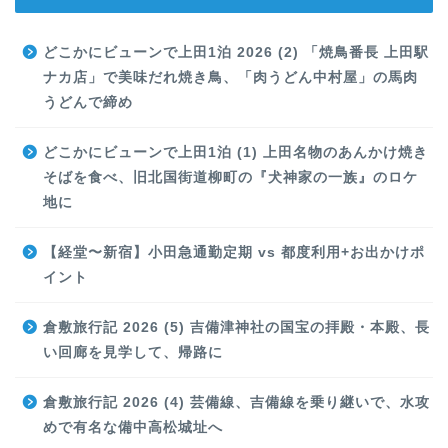
どこかにビューンで上田1泊 2026 (2) 「焼鳥番長 上田駅
ナカ店」で美味だれ焼き鳥、「肉うどん中村屋」の馬肉
うどんで締め
どこかにビューンで上田1泊 (1) 上田名物のあんかけ焼き
そばを食べ、旧北国街道柳町の『犬神家の一族』のロケ
地に
【経堂〜新宿】小田急通勤定期 vs 都度利用+お出かけポ
イント
倉敷旅行記 2026 (5) 吉備津神社の国宝の拝殿・本殿、長
い回廊を見学して、帰路に
倉敷旅行記 2026 (4) 芸備線、吉備線を乗り継いで、水攻
めで有名な備中高松城址へ