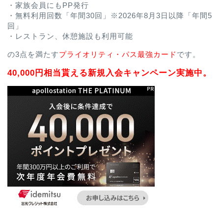
・家族会員にもPP発行
・無料利用回数「年間30回」※2026年8月3日以降「年間5
回」
・レストラン、休憩施設も利用可能
の3点を満たす
プライオリティ・パス最強カード
です。
40,000円相当貰える新規入会キャンペーン実施中。