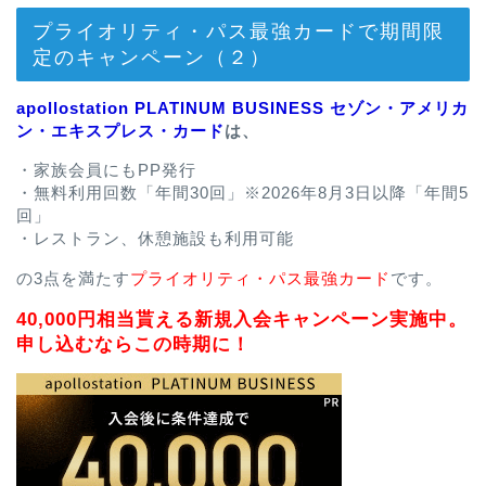
プライオリティ・パス最強カードで期間限
定のキャンペーン（２）
apollostation PLATINUM BUSINESS セゾン・アメリカ
ン・エキスプレス・カード
は、
・家族会員にもPP発行
・無料利用回数「年間30回」※2026年8月3日以降「年間5
回」
・レストラン、休憩施設も利用可能
の3点を満たす
プライオリティ・パス最強カード
です。
40,000円相当貰える新規入会キャンペーン実施中。
申し込むならこの時期に！