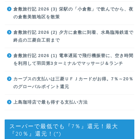
倉敷旅行記 2026 (3) 栄駅の「小倉敷」で飲んでから、夜
の倉敷美観地区を散策
倉敷旅行記 2026 (2) 夕方に倉敷に到着、水島臨海鉄道で
終点の三菱自工前まで
倉敷旅行記 2026 (1) 電車遅延で飛行機振替に、空き時間
を利用して羽田第3ターミナルでマッサージ＆ランチ
カーブスの支払いは三菱ＵＦＪカードがお得。7％～20％
のグローバルポイント還元
上島珈琲店で最も得する支払い方法
スーパーで最低でも『7％』還元！最大
『20％』還元！(*)