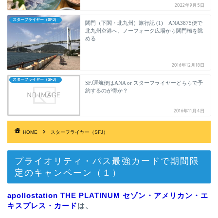
2022年9月5日
スターフライヤー（SFJ）
関門（下関・北九州）旅行記 (1) ANA3875便で
北九州空港へ、ノーフォーク広場から関門橋を眺
める
2016年12月18日
スターフライヤー（SFJ）
SFJ運航便はANA or スターフライヤーどちらで予
約するのが得か？
2016年11月4日
HOME
スターフライヤー（SFJ）
プライオリティ・パス最強カードで期間限
定のキャンペーン（１）
apollostation THE PLATINUM セゾン・アメリカン・エ
キスプレス・カード
は、