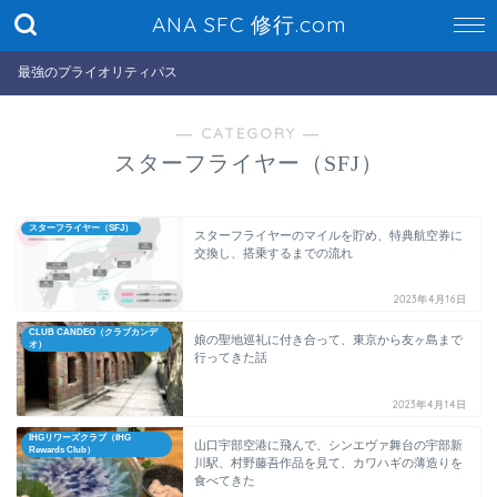
ANA SFC 修行.com
最強のプライオリティパス
― CATEGORY ―
スターフライヤー（SFJ）
スターフライヤー（SFJ）
スターフライヤーのマイルを貯め、特典航空券に
交換し、搭乗するまでの流れ
2023年4月16日
CLUB CANDEO（クラブカンデ
娘の聖地巡礼に付き合って、東京から友ヶ島まで
オ）
行ってきた話
2023年4月14日
IHGリワーズクラブ（IHG
山口宇部空港に飛んで、シンエヴァ舞台の宇部新
Rewards Club）
川駅、村野藤吾作品を見て、カワハギの薄造りを
食べてきた