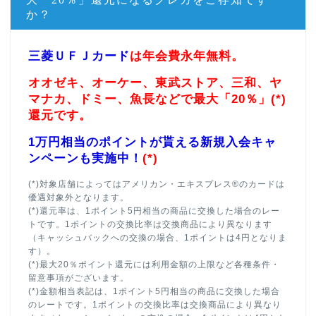
か？
三菱ＵＦＪカード
は年会費永年無料。
オオゼキ、オーケー、東武ストア、三和、ヤ
マナカ、ドミー、魚長などで最大「20％」(*)
還元です。
1万円相当のポイントが貰える新規入会キャ
ンペーンも実施中！
(*)
(*)対象店舗によってはアメリカン・エキスプレス®のカードは
優遇対象外となります。
(*)還元率は、1ポイント5円相当の商品に交換した場合のレー
トです。1ポイントの交換比率は交換商品により異なります
（キャッシュバックへの交換の場合、1ポイントは4円となりま
す）。
(*)最大20％ポイント還元には利用金額の上限など各種条件・
留意事項がございます。
(*)金額相当表記は、1ポイント5円相当の商品に交換した場合
のレートです。1ポイントの交換比率は交換商品により異なり