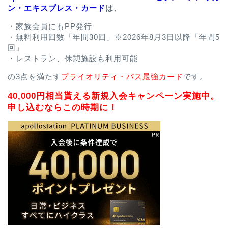
ン・エキスプレス・カード
は、
・家族会員にもPP発行
・無料利用回数「年間30回」※2026年8月3日以降「年間5
回」
・レストラン、休憩施設も利用可能
の3点を満たす
プライオリティ・パス最強カード
です。
40,000円相当貰える新規入会キャンペーン実施中。
申し込むならこの時期に！