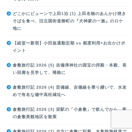
どこかにビューンで上田1泊 (1) 上田名物のあんかけ焼き
そばを食べ、旧北国街道柳町の『犬神家の一族』のロケ
地に
【経堂〜新宿】小田急通勤定期 vs 都度利用+お出かけポ
イント
倉敷旅行記 2026 (5) 吉備津神社の国宝の拝殿・本殿、長
い回廊を見学して、帰路に
倉敷旅行記 2026 (4) 芸備線、吉備線を乗り継いで、水攻
めで有名な備中高松城址へ
倉敷旅行記 2026 (3) 栄駅の「小倉敷」で飲んでから、夜
の倉敷美観地区を散策
倉敷旅行記 2026 (2) 夕方に倉敷に到着、水島臨海鉄道で