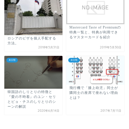
Mastercard Taste of Premiumの
特典一覧と、特典が利用でき
るマスターカードを紹介
ロシアのビザを個人手配する
方法。
2018年5月31日
2019年5月30日
未分類
未分類
飛行機で「膝上幼児」同士が
韓国語のしりとりの特徴と
隣同士の座席で座れない理由
『愛の不時着』のユン・セリ
とは？
とピョ・チスのしりとりのシ
ーンの解説
2020年6月14日
2017年7月11日