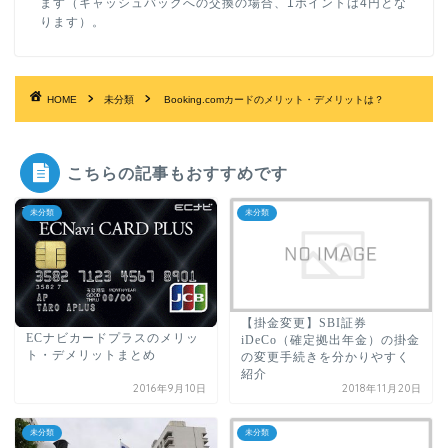
ます（キャッシュバックへの交換の場合、1ポイントは4円とな
ります）。
HOME
未分類
Booking.comカードのメリット・デメリットは？
こちらの記事もおすすめです
未分類
未分類
【掛金変更】SBI証券
ECナビカードプラスのメリッ
iDeCo（確定拠出年金）の掛金
ト・デメリットまとめ
の変更手続きを分かりやすく
紹介
2016年9月10日
2018年11月20日
未分類
未分類