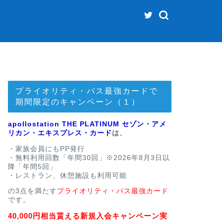
プライオリティ・パス最強カードで
期間限定のキャンペーン（１）
apollostation THE PLATINUM セゾン・アメ
リカン・エキスプレス・カード
は、
・家族会員にもPP発行
・無料利用回数「年間30回」※2026年8月3日以
降「年間5回」
・レストラン、休憩施設も利用可能
の3点を満たす
プライオリティ・パス最強カード
です。
40,000円相当貰える新規入会キャンペーン実