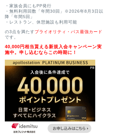
・家族会員にもPP発行
・無料利用回数「年間30回」※2026年8月3日以
降「年間5回」
・レストラン、休憩施設も利用可能
の3点を満たす
プライオリティ・パス最強カード
です。
40,000円相当貰える新規入会キャンペーン実
施中。申し込むならこの時期に！