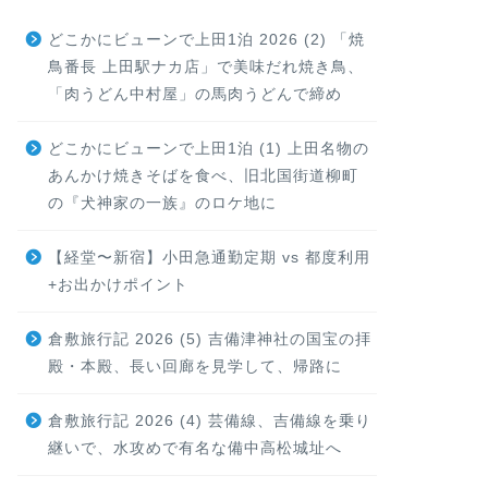
どこかにビューンで上田1泊 2026 (2) 「焼
鳥番長 上田駅ナカ店」で美味だれ焼き鳥、
「肉うどん中村屋」の馬肉うどんで締め
どこかにビューンで上田1泊 (1) 上田名物の
あんかけ焼きそばを食べ、旧北国街道柳町
の『犬神家の一族』のロケ地に
【経堂〜新宿】小田急通勤定期 vs 都度利用
+お出かけポイント
倉敷旅行記 2026 (5) 吉備津神社の国宝の拝
殿・本殿、長い回廊を見学して、帰路に
倉敷旅行記 2026 (4) 芸備線、吉備線を乗り
継いで、水攻めで有名な備中高松城址へ