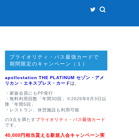
プライオリティ・パス最強カードで
期間限定のキャンペーン（１）
apollostation THE PLATINUM セゾン・アメ
リカン・エキスプレス・カード
は、
・家族会員にもPP発行
・無料利用回数「年間30回」※2026年8月3日以
降「年間5回」
・レストラン、休憩施設も利用可能
の3点を満たす
プライオリティ・パス最強カード
です。
40,000円相当貰える新規入会キャンペーン実