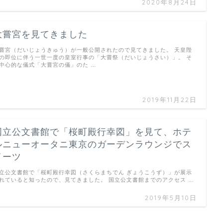
2020年8月24日
大嘗宮を見てきました
嘗宮（だいじょうきゅう）が一般公開されたので見てきました。 天皇陛
の即位に伴う一世一度の皇室行事の「大嘗祭（だいじょうさい）」。 そ
中心的な儀式「大嘗宮の儀」のた …
2019年11月22日
国立公文書館で「桜町殿行幸図」を見て、ホテ
ルニューオータニ東京のガーデンラウンジでス
イーツ
立公文書館で「桜町殿行幸図（さくらまちでん ぎょうこうず）」が展示
れていると知ったので、見てきました。 国立公文書館までのアクセス …
2019年5月10日