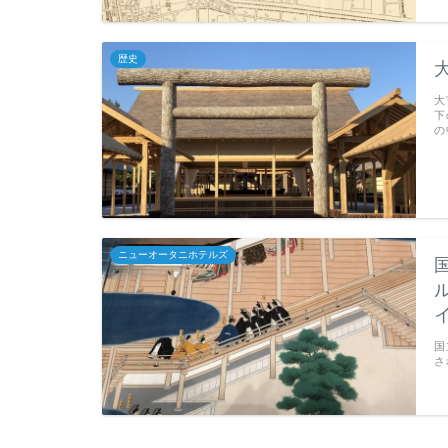
歴史
大
下
の
ニューオータニホテルズ
国
さ