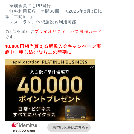
・家族会員にもPP発行
・無料利用回数「年間30回」※2026年8月3日以
降「年間5回」
・レストラン、休憩施設も利用可能
の3点を満たす
プライオリティ・パス最強カード
です。
40,000円相当貰える新規入会キャンペーン実
施中。申し込むならこの時期に！