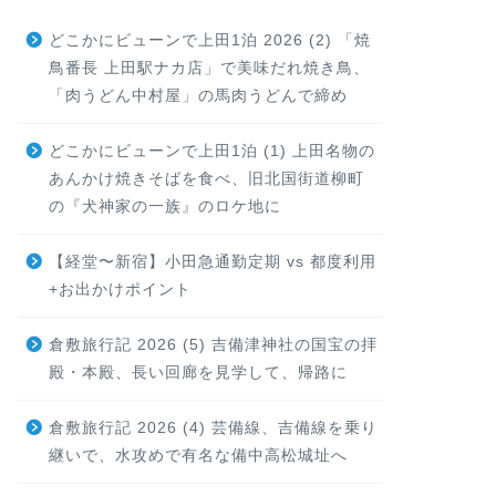
どこかにビューンで上田1泊 2026 (2) 「焼
鳥番長 上田駅ナカ店」で美味だれ焼き鳥、
「肉うどん中村屋」の馬肉うどんで締め
どこかにビューンで上田1泊 (1) 上田名物の
あんかけ焼きそばを食べ、旧北国街道柳町
の『犬神家の一族』のロケ地に
【経堂〜新宿】小田急通勤定期 vs 都度利用
+お出かけポイント
倉敷旅行記 2026 (5) 吉備津神社の国宝の拝
殿・本殿、長い回廊を見学して、帰路に
倉敷旅行記 2026 (4) 芸備線、吉備線を乗り
継いで、水攻めで有名な備中高松城址へ