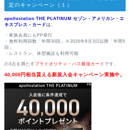
定のキャンペーン（１）
apollostation THE PLATINUM セゾン・アメリカン・エ
キスプレス・カード
は、
・家族会員にもPP発行
・無料利用回数「年間30回」※2026年8月3日以降「年間5
回」
・レストラン、休憩施設も利用可能
の3点を満たす
プライオリティ・パス最強カード
です。
40,000円相当貰える新規入会キャンペーン実施中。