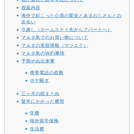
授業内容
海外で起こった心境の変化とあるおじさんとの
出会い
引越し（ホームステイ先からアパートへ）
マルタ島でのお買い物について
マルタの美容情報（マツエク）
マルタ島のWiFi事情
予期せぬ出来事
携帯電話の盗難
ボヤ騒ぎ
三ヶ月の総まとめ
留学にかかった費用
学費
海外留学保険
生活費