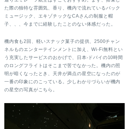
た際の独特な雰囲気、香り、機内で流れているバック
ミュージック、エキゾチックなCAさんの制服と帽
子、、、今までに経験したことのない体感だった。
機内食も2回、軽いスナック菓子の提供、2500チャン
ネルものエンターテインメントに加え、Wi-Fi無料とい
う充実したサービスのおかげで、日本-ドバイの10時間
のロングフライトはそこまで苦でなかった。機内の照
明が暗くなったとき、天井が満点の星空になったのが
一番の印象にのこっている。少しわかりづらいが機内
の星空の写真がこちら。