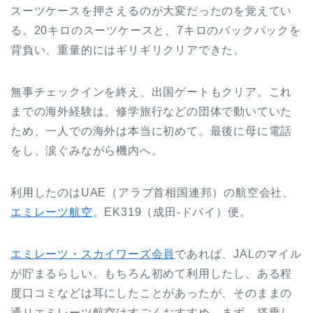
スーツケースを押さえるのが大変だったのを覚えてい
る。20キロのスーツケースと、7キロのバックパックを
背負い、重量的にはギリギリクリアできた。
無事チェックインを終え、出国ゲートもクリア。これ
までの海外経験は、修学旅行などの団体で動いていた
ため、一人での海外は本当に初めて。最後に母に電話
をし、涙ぐみながら機内へ。
利用したのはUAE（アラブ首相国連邦）の航空会社、
エミレーツ航空
。EK319（成田-ドバイ）便。
エミレーツ・スカイワーズ会員
であれば、JALのマイル
が貯まるらしい。もちろん初めて利用したし、ある程
度口コミなどは耳にしたことがあったが、そのままの
通りエミレーツ航空はすごくおすすめ。まず、搭乗し