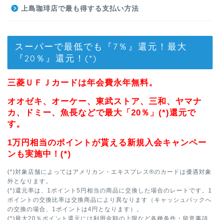
上島珈琲店で最も得する支払い方法
スーパーで最低でも『7％』還元！最大
『20％』還元！(*)
三菱ＵＦＪカードは年会費永年無料。
オオゼキ、オーケー、東武ストア、三和、ヤマナ
カ、ドミー、魚長などで最大「20％」(*)還元で
す。
1万円相当のポイントが貰える新規入会キャンペー
ンも実施中！(*)
(*)対象店舗によってはアメリカン・エキスプレス®のカードは優遇対象
外となります。
(*)還元率は、1ポイント5円相当の商品に交換した場合のレートです。1
ポイントの交換比率は交換商品により異なります（キャッシュバックへ
の交換の場合、1ポイントは4円となります）。
(*)最大20％ポイント還元には利用金額の上限など各種条件・留意事項