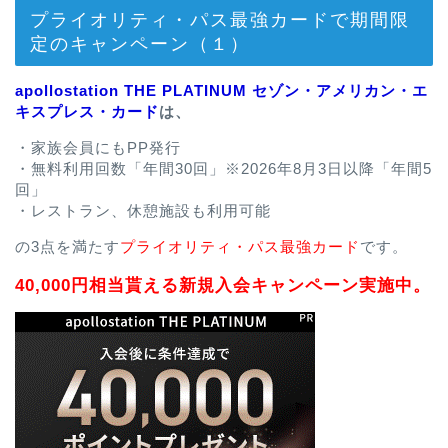
プライオリティ・パス最強カードで期間限
定のキャンペーン（１）
apollostation THE PLATINUM セゾン・アメリカン・エ
キスプレス・カード
は、
・家族会員にもPP発行
・無料利用回数「年間30回」※2026年8月3日以降「年間5
回」
・レストラン、休憩施設も利用可能
の3点を満たす
プライオリティ・パス最強カード
です。
40,000円相当貰える新規入会キャンペーン実施中。