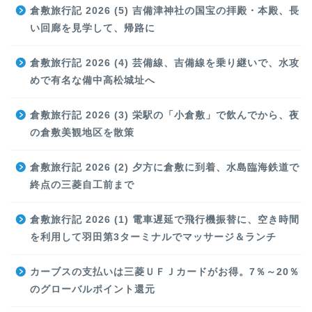
倉敷旅行記 2026 (5) 吉備津神社の国宝の拝殿・本殿、長
い回廊を見学して、帰路に
倉敷旅行記 2026 (4) 芸備線、吉備線を乗り継いで、水攻
めで有名な備中高松城址へ
倉敷旅行記 2026 (3) 栄駅の「小倉敷」で飲んでから、夜
の倉敷美観地区を散策
倉敷旅行記 2026 (2) 夕方に倉敷に到着、水島臨海鉄道で
終点の三菱自工前まで
倉敷旅行記 2026 (1) 電車遅延で飛行機振替に、空き時間
を利用して羽田第3ターミナルでマッサージ＆ランチ
カーブスの支払いは三菱ＵＦＪカードがお得。7％～20％
のグローバルポイント還元