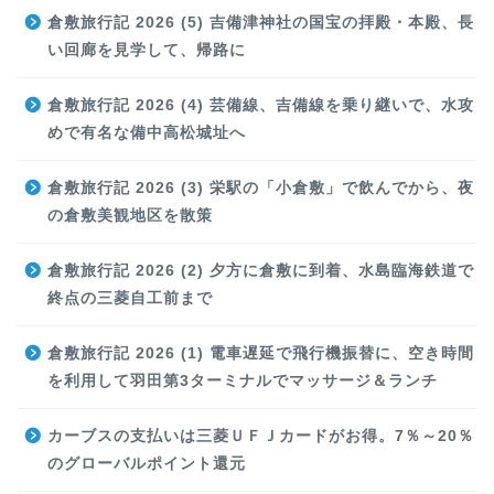
倉敷旅行記 2026 (5) 吉備津神社の国宝の拝殿・本殿、長
い回廊を見学して、帰路に
倉敷旅行記 2026 (4) 芸備線、吉備線を乗り継いで、水攻
めで有名な備中高松城址へ
倉敷旅行記 2026 (3) 栄駅の「小倉敷」で飲んでから、夜
の倉敷美観地区を散策
倉敷旅行記 2026 (2) 夕方に倉敷に到着、水島臨海鉄道で
終点の三菱自工前まで
倉敷旅行記 2026 (1) 電車遅延で飛行機振替に、空き時間
を利用して羽田第3ターミナルでマッサージ＆ランチ
カーブスの支払いは三菱ＵＦＪカードがお得。7％～20％
のグローバルポイント還元