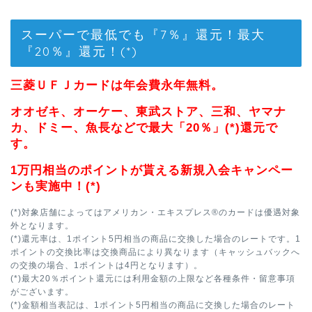
スーパーで最低でも『7％』還元！最大
『20％』還元！(*)
三菱ＵＦＪカードは年会費永年無料。
オオゼキ、オーケー、東武ストア、三和、ヤマナ
カ、ドミー、魚長などで最大「20％」(*)還元で
す。
1万円相当のポイントが貰える新規入会キャンペー
ンも実施中！(*)
(*)対象店舗によってはアメリカン・エキスプレス®のカードは優遇対象
外となります。
(*)還元率は、1ポイント5円相当の商品に交換した場合のレートです。1
ポイントの交換比率は交換商品により異なります（キャッシュバックへ
の交換の場合、1ポイントは4円となります）。
(*)最大20％ポイント還元には利用金額の上限など各種条件・留意事項
がございます。
(*)金額相当表記は、1ポイント5円相当の商品に交換した場合のレート