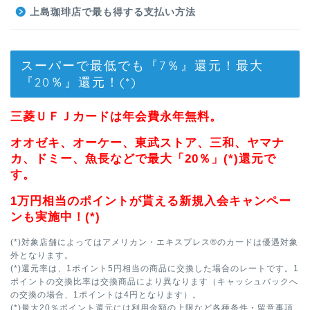
上島珈琲店で最も得する支払い方法
スーパーで最低でも『7％』還元！最大
『20％』還元！(*)
三菱ＵＦＪカードは年会費永年無料。
オオゼキ、オーケー、東武ストア、三和、ヤマナ
カ、ドミー、魚長などで最大「20％」(*)還元で
す。
1万円相当のポイントが貰える新規入会キャンペー
ンも実施中！(*)
(*)対象店舗によってはアメリカン・エキスプレス®のカードは優遇対象
外となります。
(*)還元率は、1ポイント5円相当の商品に交換した場合のレートです。1
ポイントの交換比率は交換商品により異なります（キャッシュバックへ
の交換の場合、1ポイントは4円となります）。
(*)最大20％ポイント還元には利用金額の上限など各種条件・留意事項