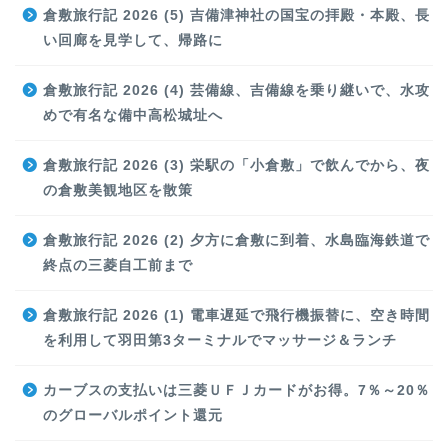
倉敷旅行記 2026 (5) 吉備津神社の国宝の拝殿・本殿、長
い回廊を見学して、帰路に
倉敷旅行記 2026 (4) 芸備線、吉備線を乗り継いで、水攻
めで有名な備中高松城址へ
倉敷旅行記 2026 (3) 栄駅の「小倉敷」で飲んでから、夜
の倉敷美観地区を散策
倉敷旅行記 2026 (2) 夕方に倉敷に到着、水島臨海鉄道で
終点の三菱自工前まで
倉敷旅行記 2026 (1) 電車遅延で飛行機振替に、空き時間
を利用して羽田第3ターミナルでマッサージ＆ランチ
カーブスの支払いは三菱ＵＦＪカードがお得。7％～20％
のグローバルポイント還元