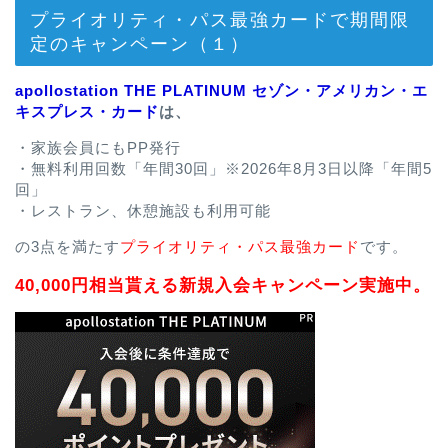
プライオリティ・パス最強カードで期間限
定のキャンペーン（１）
apollostation THE PLATINUM セゾン・アメリカン・エ
キスプレス・カード
は、
・家族会員にもPP発行
・無料利用回数「年間30回」※2026年8月3日以降「年間5
回」
・レストラン、休憩施設も利用可能
の3点を満たす
プライオリティ・パス最強カード
です。
40,000円相当貰える新規入会キャンペーン実施中。