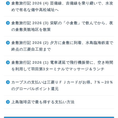
倉敷旅行記 2026 (4) 芸備線、吉備線を乗り継いで、水攻
めで有名な備中高松城址へ
倉敷旅行記 2026 (3) 栄駅の「小倉敷」で飲んでから、夜
の倉敷美観地区を散策
倉敷旅行記 2026 (2) 夕方に倉敷に到着、水島臨海鉄道で
終点の三菱自工前まで
倉敷旅行記 2026 (1) 電車遅延で飛行機振替に、空き時間
を利用して羽田第3ターミナルでマッサージ＆ランチ
カーブスの支払いは三菱ＵＦＪカードがお得。7％～20％
のグローバルポイント還元
上島珈琲店で最も得する支払い方法