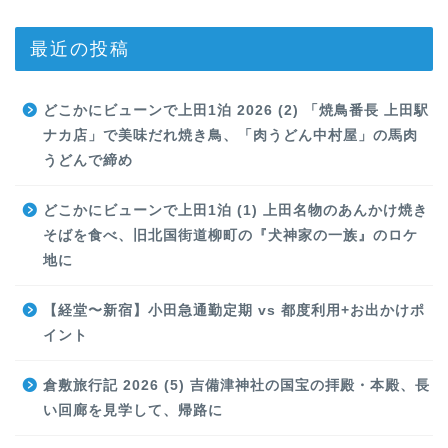
最近の投稿
どこかにビューンで上田1泊 2026 (2) 「焼鳥番長 上田駅
ナカ店」で美味だれ焼き鳥、「肉うどん中村屋」の馬肉
うどんで締め
どこかにビューンで上田1泊 (1) 上田名物のあんかけ焼き
そばを食べ、旧北国街道柳町の『犬神家の一族』のロケ
地に
【経堂〜新宿】小田急通勤定期 vs 都度利用+お出かけポ
イント
倉敷旅行記 2026 (5) 吉備津神社の国宝の拝殿・本殿、長
い回廊を見学して、帰路に